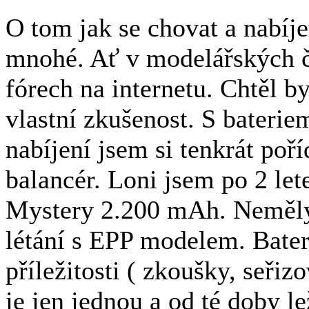
O tom jak se chovat a nabíje
mnohé. Ať v modelářských ča
fórech na internetu. Chtěl b
vlastní zkušenost. S bateriem
nabíjení jsem si tenkrát poř
balancér. Loni jsem po 2 let
Mystery 2.200 mAh. Neměly 
létání s EPP modelem. Bater
příležitosti ( zkoušky, seřiz
je jen jednou a od té doby le