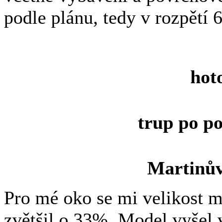
podle plánu, tedy v rozpětí
hot
trup po p
Martinův
Pro mé oko se mi velikost m
zvětšil o 33%. Model vyšel 