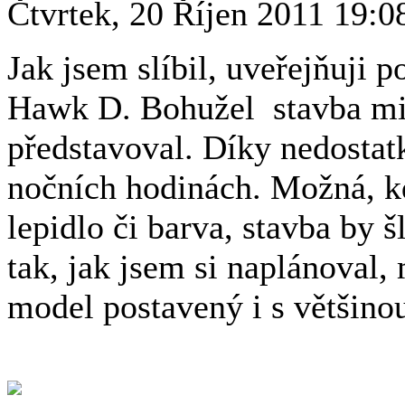
Čtvrtek, 20 Říjen 2011 19:0
Jak jsem slíbil, uveřejňuji
Hawk D. Bohužel stavba mi n
představoval. Díky nedosta
nočních hodinách. Možná, k
lepidlo či barva, stavba by š
tak, jak jsem si naplánoval
model postavený i s většin