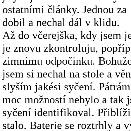
ostatními články. Jednou za 
dobil a nechal dál v klidu.
Až do včerejška, kdy jsem je
je znovu zkontroluju, popříp
zimnímu odpočinku. Bohužel 
jsem si nechal na stole a věn
slyším jakési syčení. Pátrá
moc možností nebylo a tak j
syčení identifikoval. Přiblíž
stalo. Baterie se roztrhly a 