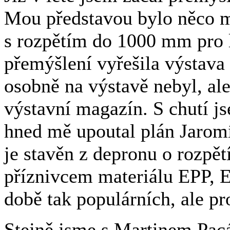
Mou představou bylo něco m
s rozpětím do 1000 mm pro l
přemýšlení vyřešila výstav
osobně na výstavě nebyl, al
výstavní magazín. S chutí js
hned mě upoutal plán Jaro
je stavěn z depronu o rozpě
příznivcem materiálu EPP, E
době tak populárních, ale pr
Stejně jsme s Martinem Pacá