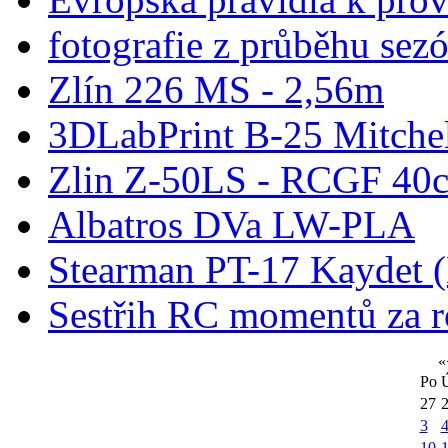
fotografie z průběhu sez
Zlín 226 MS - 2,56m
3DLabPrint B-25 Mitche
Zlin Z-50LS - RCGF 40c
Albatros DVa LW-PLA
Stearman PT-17 Kaydet
Sestřih RC momentů za 
«
Po
27
3
10
1