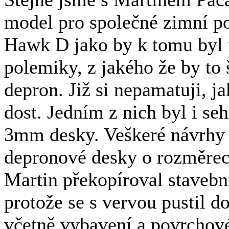
model pro společné zimní po
Hawk D jako by k tomu byl př
polemiky, z jakého že by to 
depron. Již si nepamatuji, ja
dost. Jedním z nich byl i se
3mm desky. Veškeré návrhy 
depronové desky o rozměre
Martin překopíroval stavební
protože se s vervou pustil d
včetně vybavení a povrchové