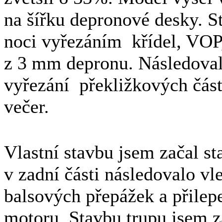
na šířku depronové desky. St
noci vyřezáním křídel, VOP,
z 3 mm depronu. Následovalo
vyřezání překližkových částí
večer.
Vlastní stavbu jsem začal st
v zadní části následovalo v
balsových přepážek a přile
motoru. Stavbu trupu jsem z