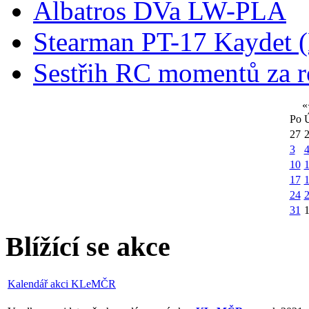
Albatros DVa LW-PLA
Stearman PT-17 Kaydet
Sestřih RC momentů za 
«
Po
27
3
10
1
17
24
31
Blížící se akce
Kalendář akci KLeMČR