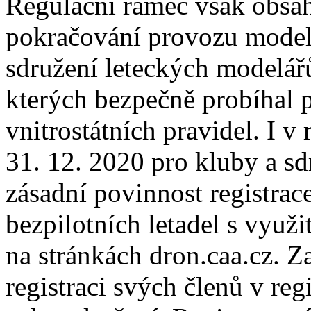
Regulační rámec však obsa
pokračování provozu modelů 
sdružení leteckých modelářů
kterých bezpečně probíhal p
vnitrostátních pravidel. I 
31. 12. 2020 pro kluby a sd
zásadní povinnost registrac
bezpilotních letadel s využ
na stránkách dron.caa.cz. 
registraci svých členů v re