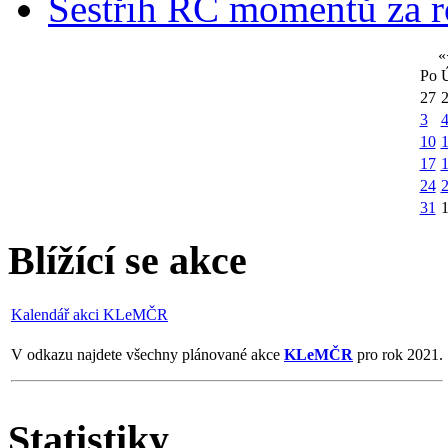
Sestřih RC momentů za 
«
Po
27
3
10
1
17
24
31
Blížící se akce
Kalendář akci KLeMČR
V odkazu najdete všechny plánované akce
KLeMČR
pro rok 2021.
Statistiky