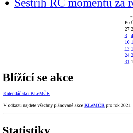
Sestřih RC momentů za 
«
Po
27
3
10
1
17
24
31
Blížící se akce
Kalendář akci KLeMČR
V odkazu najdete všechny plánované akce
KLeMČR
pro rok 2021.
Statistiky