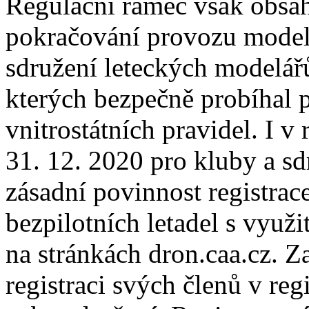
Regulační rámec však obsa
pokračování provozu modelů 
sdružení leteckých modelářů
kterých bezpečně probíhal p
vnitrostátních pravidel. I 
31. 12. 2020 pro kluby a sd
zásadní povinnost registrac
bezpilotních letadel s využ
na stránkách dron.caa.cz. 
registraci svých členů v re