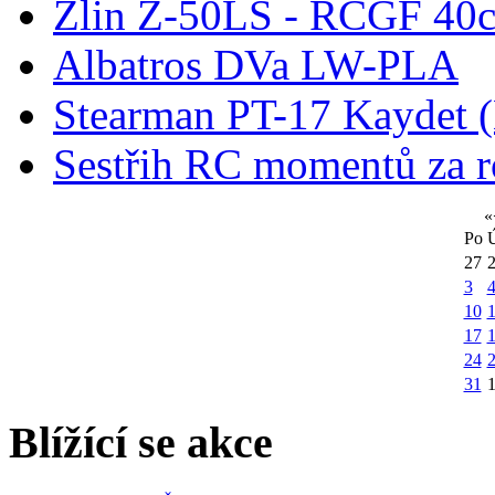
Zlin Z-50LS - RCGF 40c
Albatros DVa LW-PLA
Stearman PT-17 Kaydet
Sestřih RC momentů za 
«
Po
27
3
10
1
17
24
31
Blížící se akce