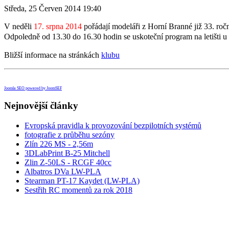
Středa, 25 Červen 2014 19:40
V neděli
17. srpna 2014
pořádají modeláři z Horní Branné již 33. roč
Odpoledně od 13.30 do 16.30 hodin se uskoteční program na letišti u l
Bližší informace na stránkách
klubu
Joomla SEO powered by JoomSEF
Nejnovější články
Evropská pravidla k provozování bezpilotních systémů
fotografie z průběhu sezóny
Zlín 226 MS - 2,56m
3DLabPrint B-25 Mitchell
Zlin Z-50LS - RCGF 40cc
Albatros DVa LW-PLA
Stearman PT-17 Kaydet (LW-PLA)
Sestřih RC momentů za rok 2018