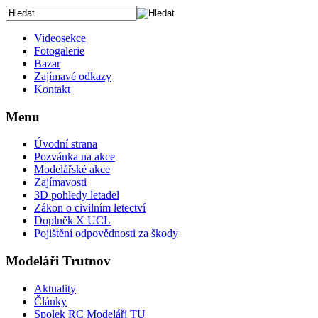
Videosekce
Fotogalerie
Bazar
Zajímavé odkazy
Kontakt
Menu
Úvodní strana
Pozvánka na akce
Modelářské akce
Zajímavosti
3D pohledy letadel
Zákon o civilním letectví
Doplněk X UCL
Pojištění odpovědnosti za škody
Modeláři Trutnov
Aktuality
Články
Spolek RC Modeláři TU