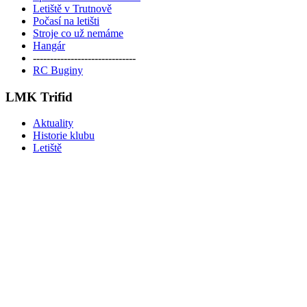
Letiště v Trutnově
Počasí na letišti
Stroje co už nemáme
Hangár
------------------------------
RC Buginy
LMK Trifid
Aktuality
Historie klubu
Letiště