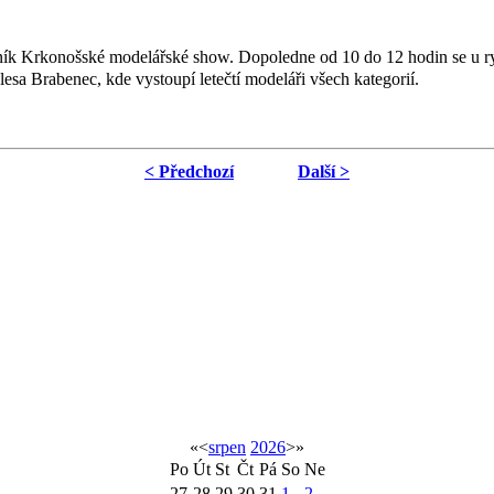
ník Krkonošské modelářské show. Dopoledne od 10 do 12 hodin se u ryb
esa Brabenec, kde vystoupí letečtí modeláři všech kategorií.
< Předchozí
Další >
«
<
srpen
2026
>
»
Po
Út
St
Čt
Pá
So
Ne
27
28
29
30
31
1
2