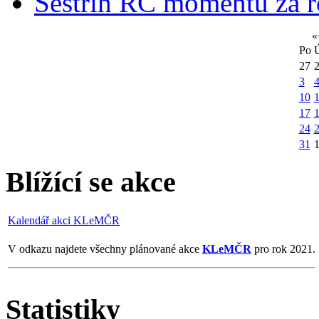
Sestřih RC momentů za 
«
Po
27
3
10
1
17
24
31
Blížící se akce
Kalendář akci KLeMČR
V odkazu najdete všechny plánované akce
KLeMČR
pro rok 2021.
Statistiky