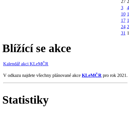
27
3
10
1
17
24
31
Blížící se akce
Kalendář akci KLeMČR
V odkazu najdete všechny plánované akce
KLeMČR
pro rok 2021.
Statistiky