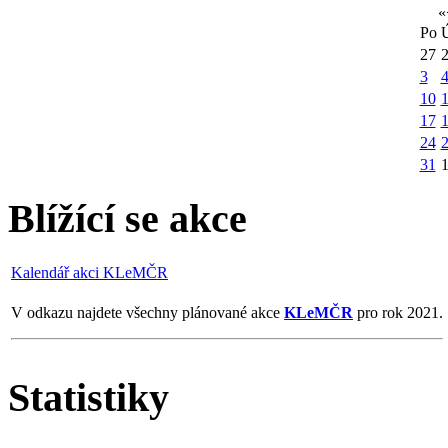
«
Po
27
3
10
1
17
24
31
Blížící se akce
Kalendář akci KLeMČR
V odkazu najdete všechny plánované akce
KLeMČR
pro rok 2021.
Statistiky