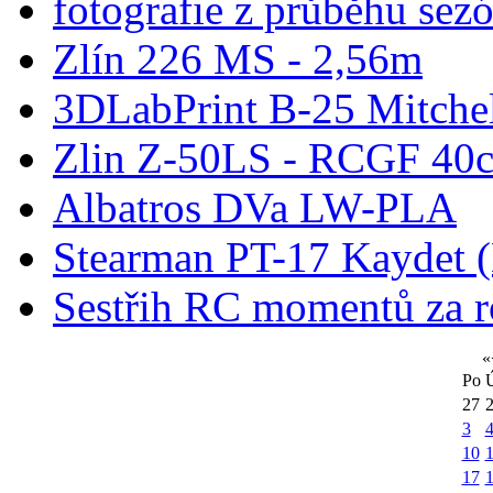
fotografie z průběhu sez
Zlín 226 MS - 2,56m
3DLabPrint B-25 Mitche
Zlin Z-50LS - RCGF 40c
Albatros DVa LW-PLA
Stearman PT-17 Kaydet
Sestřih RC momentů za 
«
Po
27
3
10
1
17