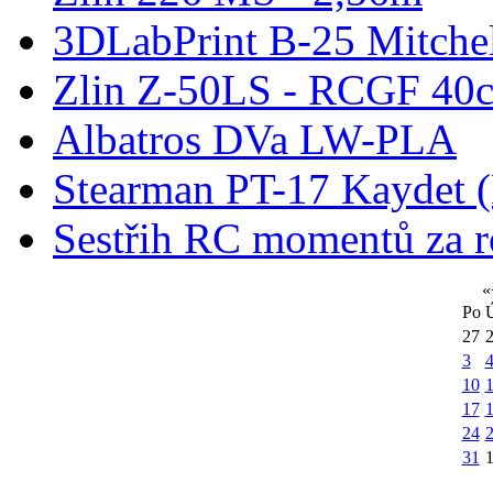
3DLabPrint B-25 Mitche
Zlin Z-50LS - RCGF 40c
Albatros DVa LW-PLA
Stearman PT-17 Kaydet
Sestřih RC momentů za 
«
Po
27
3
10
1
17
24
31