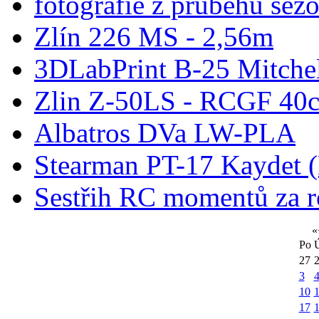
fotografie z průběhu sez
Zlín 226 MS - 2,56m
3DLabPrint B-25 Mitche
Zlin Z-50LS - RCGF 40c
Albatros DVa LW-PLA
Stearman PT-17 Kaydet
Sestřih RC momentů za 
«
Po
27
3
10
1
17