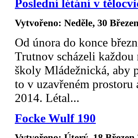
Poslední létání v tělocv
Vytvořeno: Neděle, 30 Březe
Od února do konce březn
Trutnov scházeli každou 
školy Mládežnická, aby p
to v uzavřeném prostoru 
2014. Létal...
Focke Wulf 190
Vytvořeno: Úterý, 18 Březen