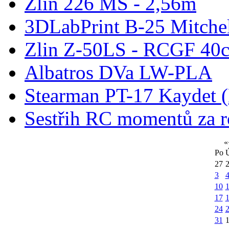
Zlín 226 MS - 2,56m
3DLabPrint B-25 Mitche
Zlin Z-50LS - RCGF 40c
Albatros DVa LW-PLA
Stearman PT-17 Kaydet
Sestřih RC momentů za 
«
Po
27
3
10
1
17
24
31