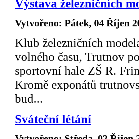
Výstava železničních m
Vytvořeno: Pátek, 04 Říjen 2
Klub železničních modelá
volného času, Trutnov po
sportovní hale ZŠ R. Fri
Kromě exponátů trutnovs
bud...
Sváteční létání
Vytvořeno: Středa, 02 Říjen 