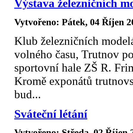
Výstava železničních m
Vytvořeno: Pátek, 04 Říjen 2
Klub železničních modelá
volného času, Trutnov po
sportovní hale ZŠ R. Fri
Kromě exponátů trutnovs
bud...
Sváteční létání
Vytvořeno: Středa, 02 Říjen 