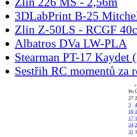
Zlín 226 MS - 2,56m
3DLabPrint B-25 Mitche
Zlin Z-50LS - RCGF 40c
Albatros DVa LW-PLA
Stearman PT-17 Kaydet
Sestřih RC momentů za 
«
Po
27
3
10
1
17
24
31