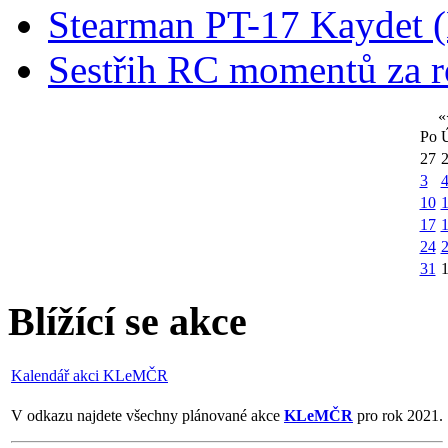
Stearman PT-17 Kaydet
Sestřih RC momentů za 
«
Po
27
3
10
1
17
24
31
Blížící se akce
Kalendář akci KLeMČR
V odkazu najdete všechny plánované akce
KLeMČR
pro rok 2021.