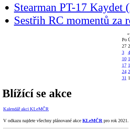
Stearman PT-17 Kaydet
Sestřih RC momentů za 
«
Po
27
3
10
1
17
24
31
Blížící se akce
Kalendář akci KLeMČR
V odkazu najdete všechny plánované akce
KLeMČR
pro rok 2021.