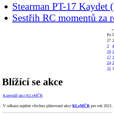
Stearman PT-17 Kaydet
Sestřih RC momentů za 
«
Po
27
3
10
1
17
24
31
Blížící se akce
Kalendář akci KLeMČR
V odkazu najdete všechny plánované akce
KLeMČR
pro rok 2021.