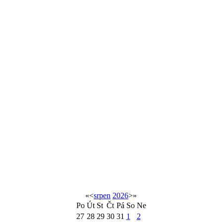
«
<
srpen
2026
>
»
Po
Út
St
Čt
Pá
So
Ne
27
28
29
30
31
1
2