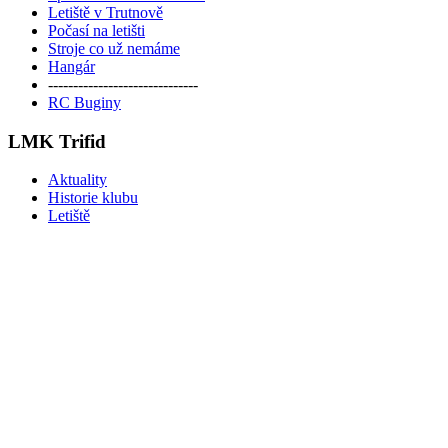
Letiště v Trutnově
Počasí na letišti
Stroje co už nemáme
Hangár
------------------------------
RC Buginy
LMK Trifid
Aktuality
Historie klubu
Letiště