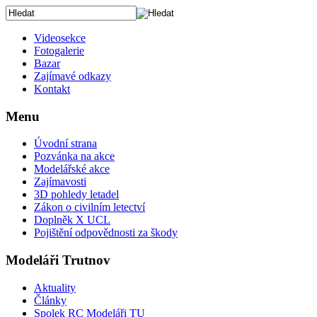
Videosekce
Fotogalerie
Bazar
Zajímavé odkazy
Kontakt
Menu
Úvodní strana
Pozvánka na akce
Modelářské akce
Zajímavosti
3D pohledy letadel
Zákon o civilním letectví
Doplněk X UCL
Pojištění odpovědnosti za škody
Modeláři Trutnov
Aktuality
Články
Spolek RC Modeláři TU