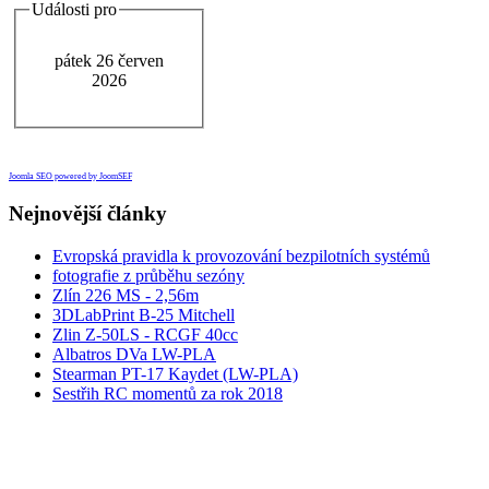
Události pro
pátek 26 červen
2026
Joomla SEO powered by JoomSEF
Nejnovější články
Evropská pravidla k provozování bezpilotních systémů
fotografie z průběhu sezóny
Zlín 226 MS - 2,56m
3DLabPrint B-25 Mitchell
Zlin Z-50LS - RCGF 40cc
Albatros DVa LW-PLA
Stearman PT-17 Kaydet (LW-PLA)
Sestřih RC momentů za rok 2018