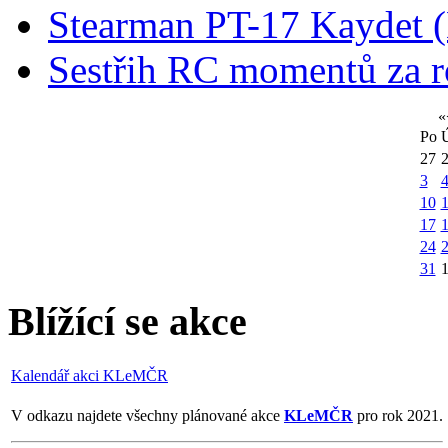
Stearman PT-17 Kaydet
Sestřih RC momentů za 
«
Po
27
3
10
1
17
24
31
Blížící se akce
Kalendář akci KLeMČR
V odkazu najdete všechny plánované akce
KLeMČR
pro rok 2021.