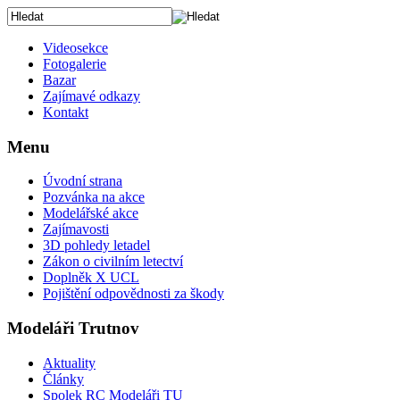
Videosekce
Fotogalerie
Bazar
Zajímavé odkazy
Kontakt
Menu
Úvodní strana
Pozvánka na akce
Modelářské akce
Zajímavosti
3D pohledy letadel
Zákon o civilním letectví
Doplněk X UCL
Pojištění odpovědnosti za škody
Modeláři Trutnov
Aktuality
Články
Spolek RC Modeláři TU