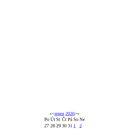
«
<
srpen
2026
>
»
Po
Út
St
Čt
Pá
So
Ne
27
28
29
30
31
1
2