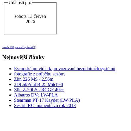
Události pro
sobota 13 červen
2026
Joomla SEO powered by JoomSEF
Nejnovější články
Evropská pravidla k provozování bezpilotních systémů
fotografie z průběhu sezóny
Zlín 226 MS - 2,56m
3DLabPrint B-25 Mitchell
Zlin Z-50LS - RCGF 40cc
Albatros DVa LW-PLA
Stearman PT-17 Kaydet (LW-PLA)
Sestřih RC momentů za rok 2018