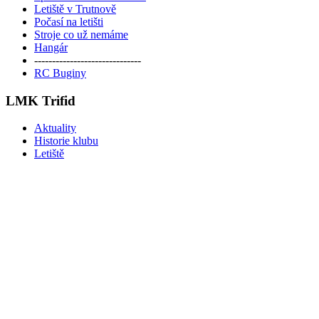
Letiště v Trutnově
Počasí na letišti
Stroje co už nemáme
Hangár
------------------------------
RC Buginy
LMK Trifid
Aktuality
Historie klubu
Letiště