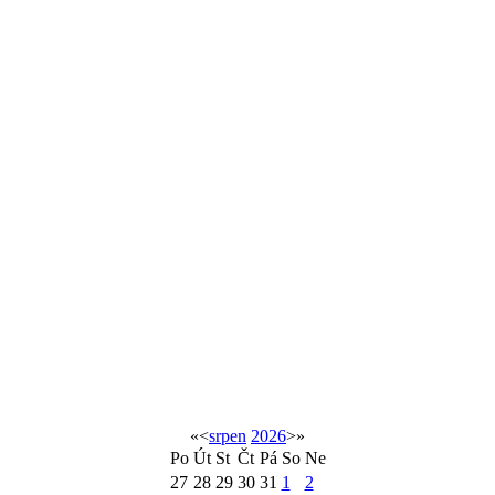
«
<
srpen
2026
>
»
Po
Út
St
Čt
Pá
So
Ne
27
28
29
30
31
1
2