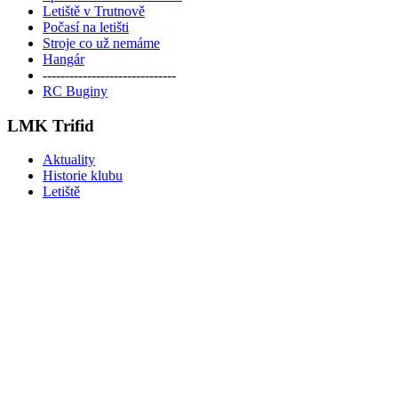
Letiště v Trutnově
Počasí na letišti
Stroje co už nemáme
Hangár
------------------------------
RC Buginy
LMK Trifid
Aktuality
Historie klubu
Letiště