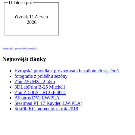
Události pro
čtvrtek 11 červen
2026
Joomla SEO powered by JoomSEF
Nejnovější články
Evropská pravidla k provozování bezpilotních systémů
fotografie z průběhu sezóny
Zlín 226 MS - 2,56m
3DLabPrint B-25 Mitchell
Zlin Z-50LS - RCGF 40cc
Albatros DVa LW-PLA
Stearman PT-17 Kaydet (LW-PLA)
Sestřih RC momentů za rok 2018