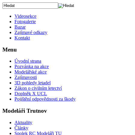
Videosekce
Fotogalerie
Bazar
Zajímavé odkazy
Kontakt
Menu
Úvodní strana
Pozvánka na akce
Modelářské akce
Zajímavosti
3D pohledy letadel
Zákon o civilním letectví
Doplněk X UCL
Pojištění odpovědnosti za škody
Modeláři Trutnov
Aktuality
Články
Spolek RC Modeláři TU