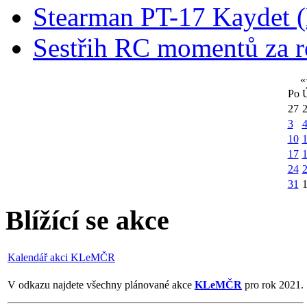
Stearman PT-17 Kaydet
Sestřih RC momentů za 
«
Po
27
3
10
1
17
24
31
Blížící se akce
Kalendář akci KLeMČR
V odkazu najdete všechny plánované akce
KLeMČR
pro rok 2021.