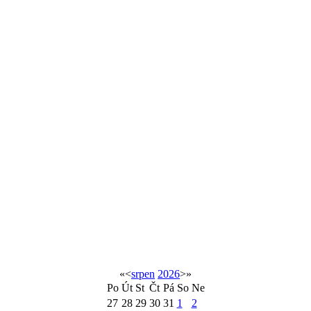
«
<
srpen
2026
>
»
Po
Út
St
Čt
Pá
So
Ne
27
28
29
30
31
1
2