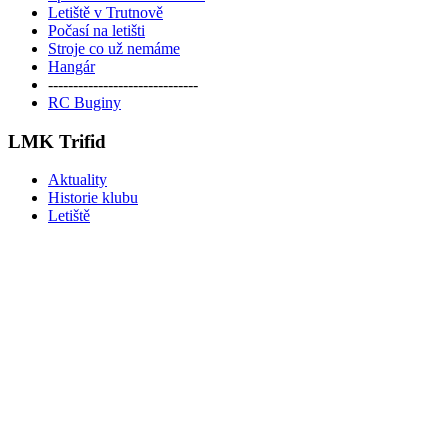
Letiště v Trutnově
Počasí na letišti
Stroje co už nemáme
Hangár
------------------------------
RC Buginy
LMK Trifid
Aktuality
Historie klubu
Letiště