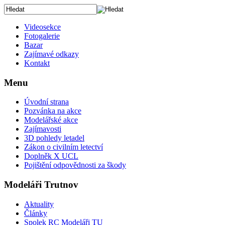
Videosekce
Fotogalerie
Bazar
Zajímavé odkazy
Kontakt
Menu
Úvodní strana
Pozvánka na akce
Modelářské akce
Zajímavosti
3D pohledy letadel
Zákon o civilním letectví
Doplněk X UCL
Pojištění odpovědnosti za škody
Modeláři Trutnov
Aktuality
Články
Spolek RC Modeláři TU