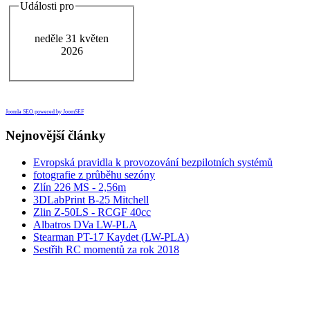
Události pro
neděle 31 květen
2026
Joomla SEO powered by JoomSEF
Nejnovější články
Evropská pravidla k provozování bezpilotních systémů
fotografie z průběhu sezóny
Zlín 226 MS - 2,56m
3DLabPrint B-25 Mitchell
Zlin Z-50LS - RCGF 40cc
Albatros DVa LW-PLA
Stearman PT-17 Kaydet (LW-PLA)
Sestřih RC momentů za rok 2018