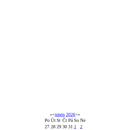
«
<
srpen
2026
>
»
Po
Út
St
Čt
Pá
So
Ne
27
28
29
30
31
1
2