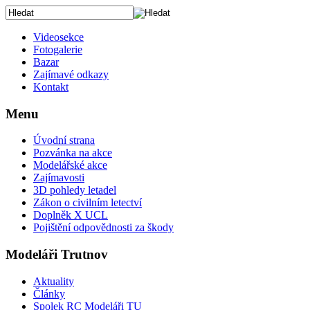
Videosekce
Fotogalerie
Bazar
Zajímavé odkazy
Kontakt
Menu
Úvodní strana
Pozvánka na akce
Modelářské akce
Zajímavosti
3D pohledy letadel
Zákon o civilním letectví
Doplněk X UCL
Pojištění odpovědnosti za škody
Modeláři Trutnov
Aktuality
Články
Spolek RC Modeláři TU