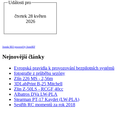
Události pro
čtvrtek 28 květen
2026
Joomla SEO powered by JoomSEF
Nejnovější články
Evropská pravidla k provozování bezpilotních systémů
fotografie z průběhu sezóny
Zlín 226 MS - 2,56m
3DLabPrint B-25 Mitchell
Zlin Z-50LS - RCGF 40cc
Albatros DVa LW-PLA
Stearman PT-17 Kaydet (LW-PLA)
Sestřih RC momentů za rok 2018