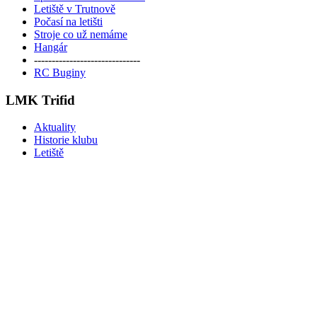
Letiště v Trutnově
Počasí na letišti
Stroje co už nemáme
Hangár
------------------------------
RC Buginy
LMK Trifid
Aktuality
Historie klubu
Letiště