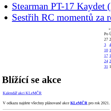
Stearman PT-17 Kaydet
Sestřih RC momentů za 
«
Po
27
3
10
1
17
24
31
Blížící se akce
Kalendář akci KLeMČR
V odkazu najdete všechny plánované akce
KLeMČR
pro rok 2021.