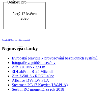
Události pro
úterý 12 květen
2026
Joomla SEO powered by JoomSEF
Nejnovější články
Evropská pravidla k provozování bezpilotních systémů
fotografie z průběhu sezóny
Zlín 226 MS - 2,56m
3DLabPrint B-25 Mitchell
Zlin Z-50LS - RCGF 40cc
Albatros DVa LW-PLA
Stearman PT-17 Kaydet (LW-PLA)
Sestřih RC momentů za rok 2018