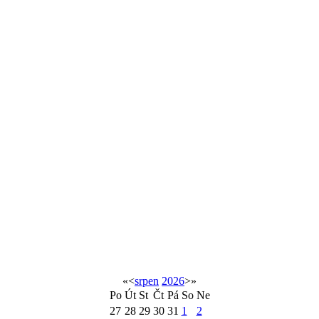
«
<
srpen
2026
>
»
Po
Út
St
Čt
Pá
So
Ne
27
28
29
30
31
1
2