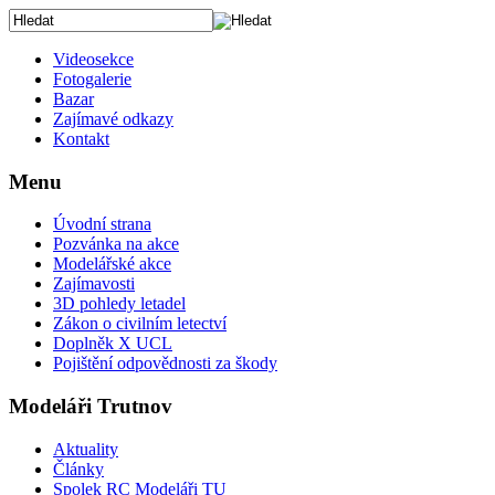
Videosekce
Fotogalerie
Bazar
Zajímavé odkazy
Kontakt
Menu
Úvodní strana
Pozvánka na akce
Modelářské akce
Zajímavosti
3D pohledy letadel
Zákon o civilním letectví
Doplněk X UCL
Pojištění odpovědnosti za škody
Modeláři Trutnov
Aktuality
Články
Spolek RC Modeláři TU