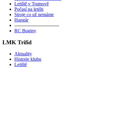
Letiště v Trutnově
Počasí na letišti
Stroje co už nemáme
Hangár
------------------------------
RC Buginy
LMK Trifid
Aktuality
Historie klubu
Letiště