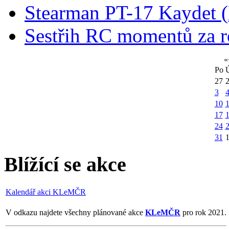
Stearman PT-17 Kaydet
Sestřih RC momentů za 
«
Po
27
3
10
1
17
24
31
Blížící se akce
Kalendář akci KLeMČR
V odkazu najdete všechny plánované akce
KLeMČR
pro rok 2021.