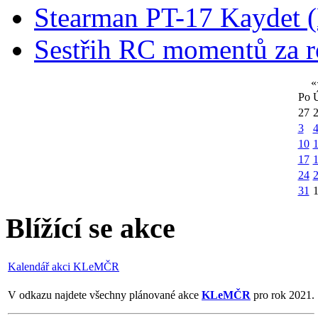
Stearman PT-17 Kaydet
Sestřih RC momentů za 
«
Po
27
3
10
1
17
24
31
Blížící se akce
Kalendář akci KLeMČR
V odkazu najdete všechny plánované akce
KLeMČR
pro rok 2021.