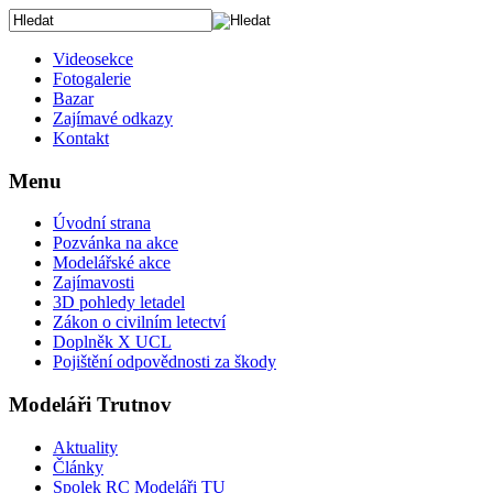
Videosekce
Fotogalerie
Bazar
Zajímavé odkazy
Kontakt
Menu
Úvodní strana
Pozvánka na akce
Modelářské akce
Zajímavosti
3D pohledy letadel
Zákon o civilním letectví
Doplněk X UCL
Pojištění odpovědnosti za škody
Modeláři Trutnov
Aktuality
Články
Spolek RC Modeláři TU