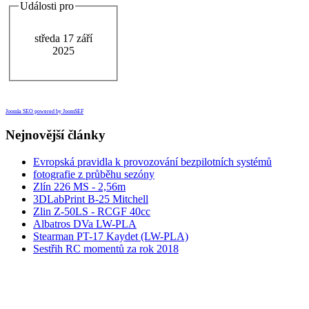
Události pro
středa 17 září
2025
Joomla SEO powered by JoomSEF
Nejnovější články
Evropská pravidla k provozování bezpilotních systémů
fotografie z průběhu sezóny
Zlín 226 MS - 2,56m
3DLabPrint B-25 Mitchell
Zlin Z-50LS - RCGF 40cc
Albatros DVa LW-PLA
Stearman PT-17 Kaydet (LW-PLA)
Sestřih RC momentů za rok 2018