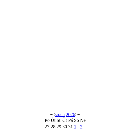
«
<
srpen
2026
>
»
Po
Út
St
Čt
Pá
So
Ne
27
28
29
30
31
1
2