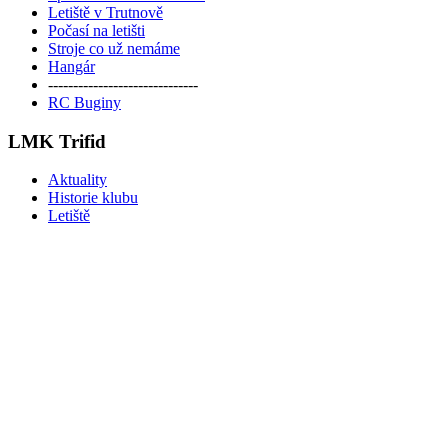
Letiště v Trutnově
Počasí na letišti
Stroje co už nemáme
Hangár
------------------------------
RC Buginy
LMK Trifid
Aktuality
Historie klubu
Letiště