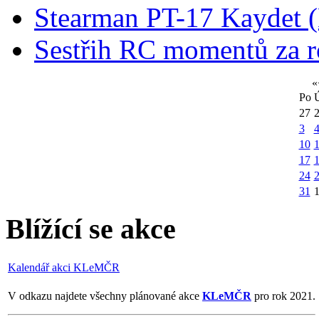
Stearman PT-17 Kaydet
Sestřih RC momentů za 
«
Po
27
3
10
1
17
24
31
Blížící se akce
Kalendář akci KLeMČR
V odkazu najdete všechny plánované akce
KLeMČR
pro rok 2021.