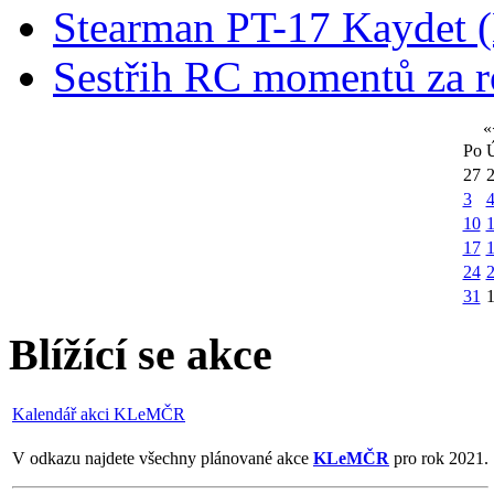
Stearman PT-17 Kaydet
Sestřih RC momentů za 
«
Po
27
3
10
1
17
24
31
Blížící se akce
Kalendář akci KLeMČR
V odkazu najdete všechny plánované akce
KLeMČR
pro rok 2021.